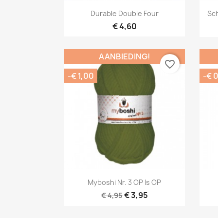
Snel bekijken

Durable Double Four
Sc
€ 4,60
AANBIEDING!
favorite_border
-€ 1,00
-€ 
Snel bekijken

Myboshi Nr. 3 OP Is OP
+2
€ 3,95
€ 4,95