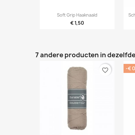
Snel bekijken

Soft Grip Haaknaald
Sc
€ 1,50
7 andere producten in dezelfde
-€ 0
favorite_border