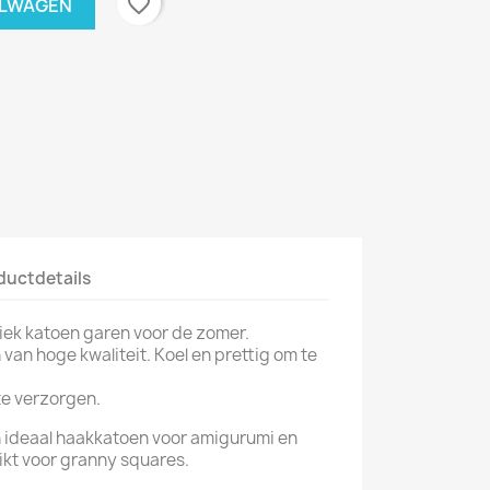
favorite_border
ELWAGEN
ductdetails
iek katoen garen voor de zomer.
van hoge kwaliteit. Koel en prettig om te
te verzorgen.
n ideaal haakkatoen voor amigurumi en
ikt voor granny squares.