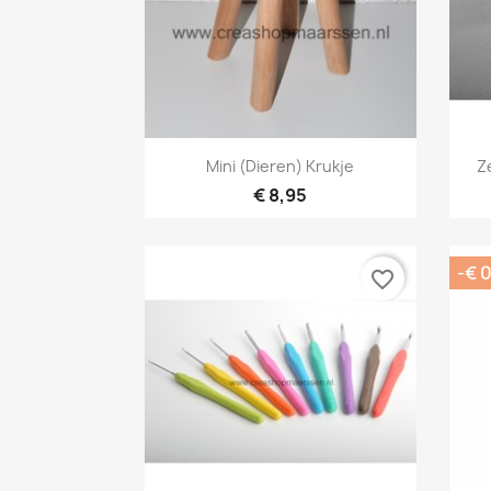
Snel bekijken

Mini (dieren) Krukje
Z
€ 8,95
-€ 0
favorite_border