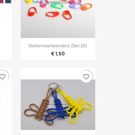
Snel bekijken

Stekenmarkeerders (set 20)
18
€ 1,50
vorite_border
favorite_border