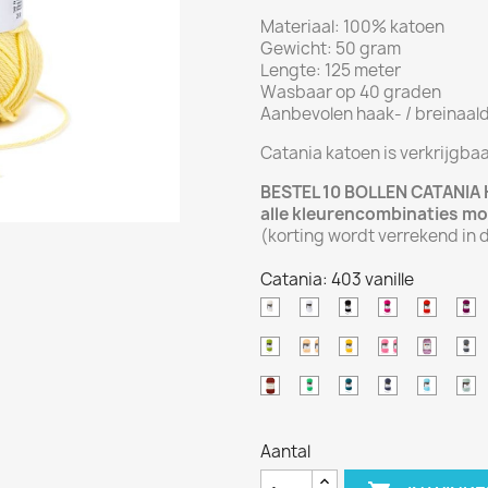
Materiaal: 100% katoen
Gewicht: 50 gram
Lengte: 125 meter
Wasbaar op 40 graden
Aanbevolen haak- / breinaald 
Catania katoen is verkrijgbaar
BESTEL 10 BOLLEN CATANI
alle kleurencombinaties mo
(korting wordt verrekend in
Catania: 403 vanille
105
106
110
114
115
1
natuur
wit
zwart
cyclaam
rood
f
205
206
208
225
226
2
appelgroen
honing
kanariegeel
pink
lavend
gr
388
389
391
393
397
4
terracotta
limoen
petrol
graphit
aqua
r
groen
Aantal