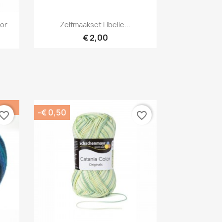
Snel bekijken

or
Zelfmaakset Libelle...
€ 2,00
-€ 0,50
vorite_border
favorite_border