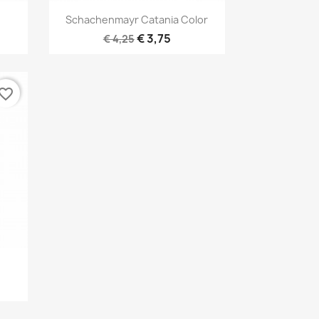
Snel bekijken

Schachenmayr Catania Color
1
€ 3,75
€ 4,25
vorite_border
34