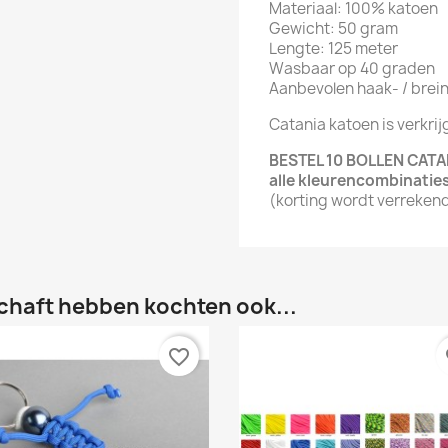
Materiaal: 100% katoen
Gewicht: 50 gram
Lengte: 125 meter
Wasbaar op 40 graden
Aanbevolen haak- / brein
Catania katoen is verkrij
BESTEL 10 BOLLEN CAT
alle kleurencombinatie
(korting wordt verreken
chaft hebben kochten ook...
favorite_border
fa