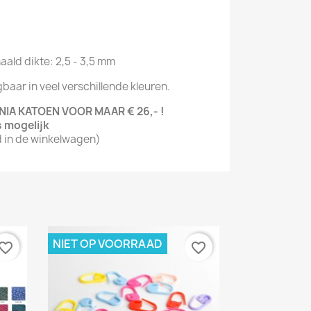
aald dikte: 2,5 - 3,5 mm
gbaar in veel verschillende kleuren.
ANIA KATOEN VOOR MAAR
€ 26
,- !
s mogelijk
d in de winkelwagen)
NIET OP VOORRAAD
vorite_border
favorite_border