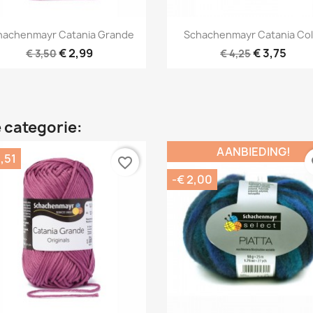
Snel bekijken
Snel bekijken


hachenmayr Catania Grande
Schachenmayr Catania Col
+7
€ 2,99
€ 3,75
€ 3,50
€ 4,25
 categorie:
AANBIEDING!
,51
favorite_border
fa
-€ 2,00