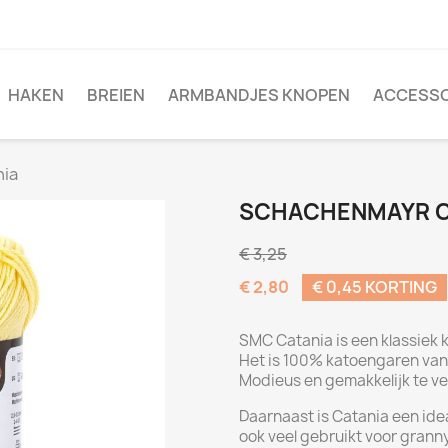
HAKEN
BREIEN
ARMBANDJES KNOPEN
ACCESSO
nia
SCHACHENMAYR C
€ 3,25
€ 2,80
€ 0,45 KORTING
SMC Catania is een klassiek 
Het is 100% katoengaren van 
Modieus en gemakkelijk te v
Daarnaast is Catania een id
ook veel gebruikt voor grann