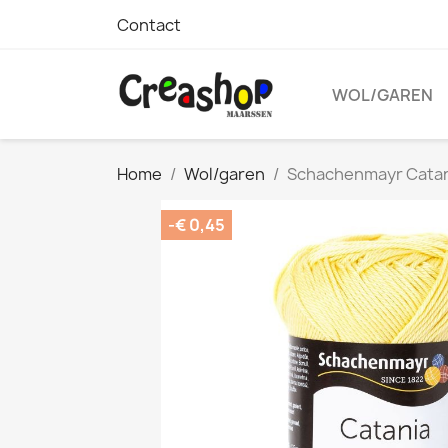
Contact
WOL/GAREN
Home
Wol/garen
Schachenmayr Cata
-€ 0,45