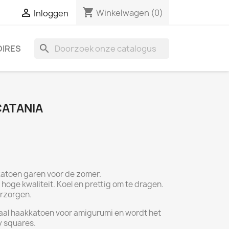
shopping_cart

Winkelwagen
(0)
Inloggen
search
IRES
ATANIA
katoen garen voor de zomer.
hoge kwaliteit. Koel en prettig om te dragen.
erzorgen.
eaal haakkatoen voor amigurumi en wordt het
y squares.