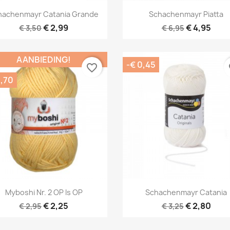
Snel bekijken
Snel bekijken


hachenmayr Catania Grande
Schachenmayr Piatta
+7
+
€ 2,99
€ 4,95
€ 3,50
€ 6,95
AANBIEDING!
-€ 0,45
favorite_border
fa
0,70
Snel bekijken
Snel bekijken


Myboshi Nr. 2 OP Is OP
Schachenmayr Catania
+
€ 2,25
€ 2,80
€ 2,95
€ 3,25