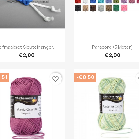
Snel bekijken
Snel bekijken


elfmaakset Sleutelhanger...
Paracord (5 Meter)
+
€ 2,00
€ 2,00
,51
-€ 0,50
favorite_border
fa