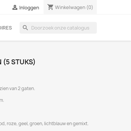
shopping_cart

Winkelwagen
(0)
Inloggen
search
IRES
 (5 STUKS)
zien van 2 gaten.
cm.
od, roze, geel, groen, lichtblauw en gemixt.