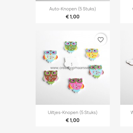
Snel bekijken

Auto-Knopen (5 Stuks)
€ 1,00
favorite_border
Snel bekijken

Uiltjes-Knopen (5 Stuks)
W
€ 1,00