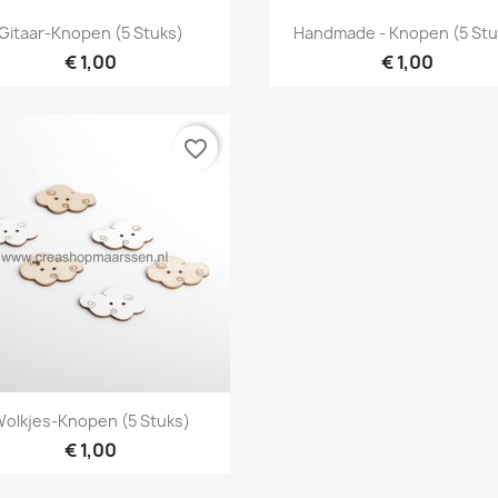
Snel bekijken
Snel bekijken


Gitaar-Knopen (5 Stuks)
Handmade - Knopen (5 Stu
€ 1,00
€ 1,00
favorite_border
Snel bekijken

olkjes-Knopen (5 Stuks)
€ 1,00