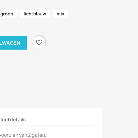
groen
lichtblauw
mix
favorite_border
ELWAGEN
ductdetails
voorzien van 2 gaten.