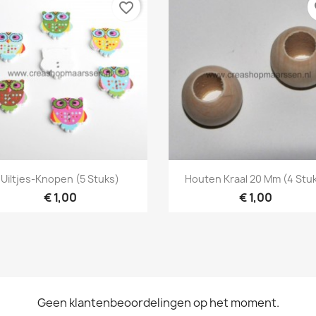
favorite_border
fa
Snel bekijken
Snel bekijken


Uiltjes-Knopen (5 Stuks)
Houten Kraal 20 Mm (4 Stu
€ 1,00
€ 1,00
Geen klantenbeoordelingen op het moment.