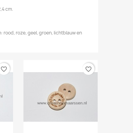
2,4 cm.
n: rood, roze, geel, groen, lichtblauw en
favorite_border
favorite_border