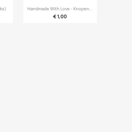
Snel bekijken

ks)
Handmade With Love - Knopen...
€ 1,00