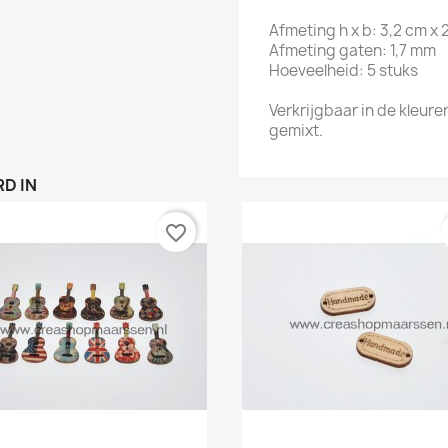
Afmeting h x b: 3,2 cm x 
Afmeting gaten: 1,7 mm
Hoeveelheid: 5 stuks
Verkrijgbaar in de kleure
gemixt.
D IN
favorite_border