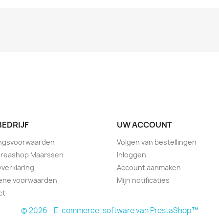
BEDRIJF
UW ACCOUNT
ingsvoorwaarden
Volgen van bestellingen
Creashop Maarssen
Inloggen
yverklaring
Account aanmaken
ene voorwaarden
Mijn notificaties
ct
© 2026 - E-commerce-software van PrestaShop™