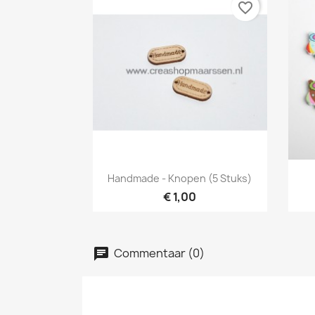
favorite_border
Snel bekijken

Handmade - Knopen (5 Stuks)
€ 1,00
Commentaar (0)