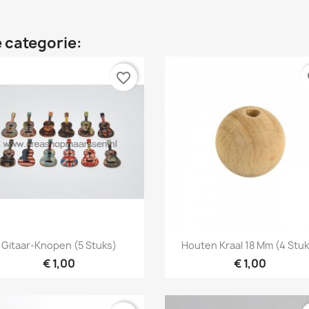
 categorie:
favorite_border
fa
Snel bekijken
Snel bekijken


Gitaar-Knopen (5 Stuks)
Houten Kraal 18 Mm (4 Stu
€ 1,00
€ 1,00