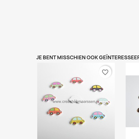
JE BENT MISSCHIEN OOK GEÏNTERESSEER
favorite_border