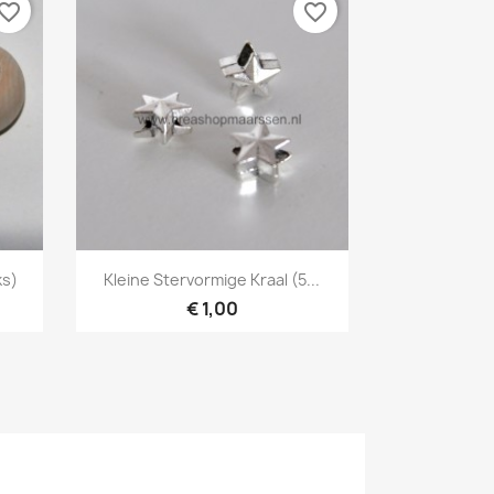
vorite_border
favorite_border
Snel bekijken

ks)
Kleine Stervormige Kraal (5...
€ 1,00