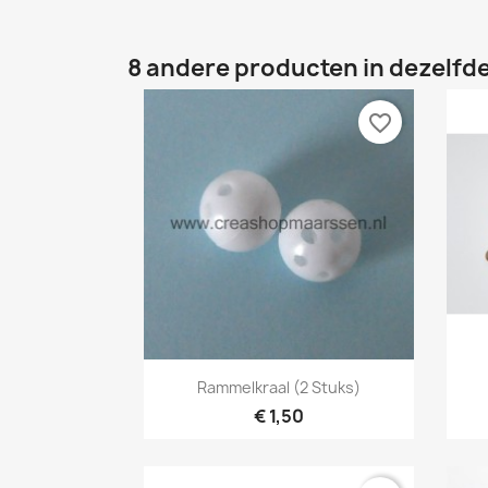
8 andere producten in dezelfde
favorite_border
Snel bekijken

Rammelkraal (2 Stuks)
€ 1,50