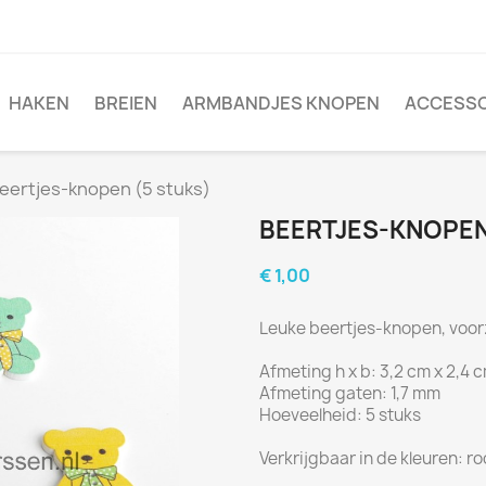
HAKEN
BREIEN
ARMBANDJES KNOPEN
ACCESSO
eertjes-knopen (5 stuks)
BEERTJES-KNOPEN
€ 1,00
Leuke beertjes-knopen, voor
Afmeting h x b: 3,2 cm x 2,4 
Afmeting gaten: 1,7 mm
Hoeveelheid: 5 stuks
Verkrijgbaar in de kleuren: ro