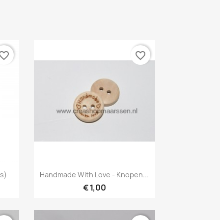
vorite_border
favorite_border
Snel bekijken

ks)
Handmade With Love - Knopen...
€ 1,00