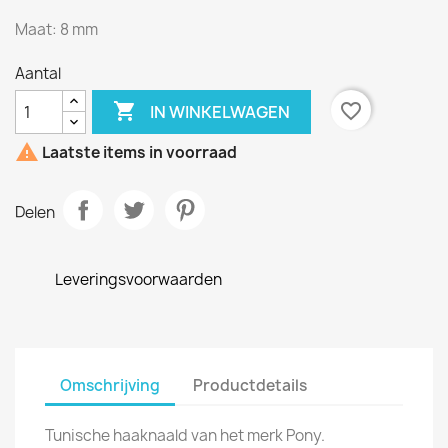
Maat: 8 mm
Aantal

favorite_border
IN WINKELWAGEN

Laatste items in voorraad
Delen
Leveringsvoorwaarden
Omschrijving
Productdetails
Tunische haaknaald van het merk Pony.