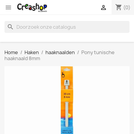
shopping_cart


(0)
search
Home
Haken
haaknaalden
Pony tunische
haaknaald 8mm