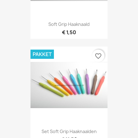
Soft Grip Haaknaald
€ 1,50
PAKKET
favorite_border
Set Soft Grip Haaknaalden