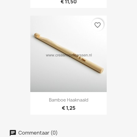
€ 11,50
favorite_border
Bamboe Haaknaald
€ 1,25
Commentaar (0)