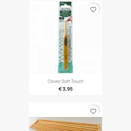
favorite_border
Clover Soft Touch
€ 3,95
favorite_border